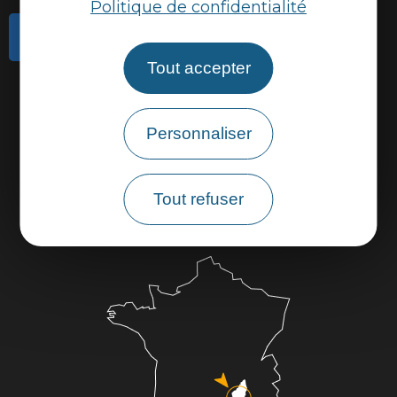
Politique de confidentialité
Contactez-nous
Tout accepter
Actualités
Météo
Personnaliser
Marque Accueil Vélo
Espace presse
Espace pro
Tout refuser
Partenaires