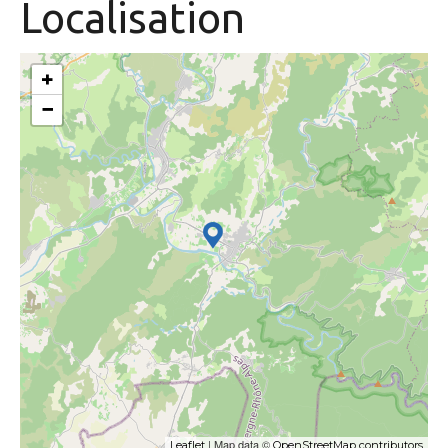
Localisation
+
−
| Map data ©
Leaflet
OpenStreetMap contributors