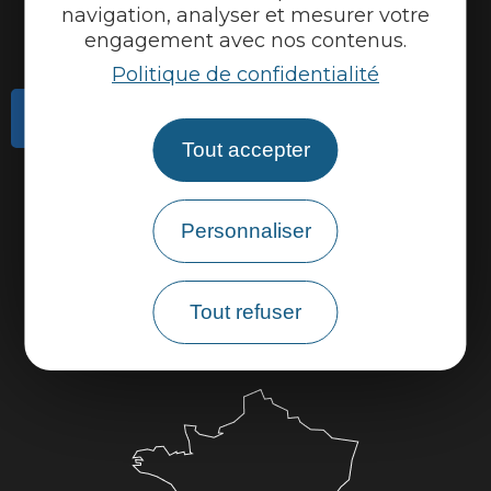
navigation, analyser et mesurer votre
engagement avec nos contenus.
Politique de confidentialité
Contactez-nous
Tout accepter
Actualités
Météo
Personnaliser
Marque Accueil Vélo
Espace presse
Tout refuser
Espace pro
Partenaires