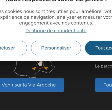
es cookies nous sont très utiles pour améliorer vot
xpérience de navigation, analyser et mesurer vot
engagement avec nos contenus.
Questi
Politique de confidentialité
Existe i
refuser
Personnaliser
Tout ac
Peut-on 
Peut-on 
Le parco
Venir sur la Via Ardèche
Tou