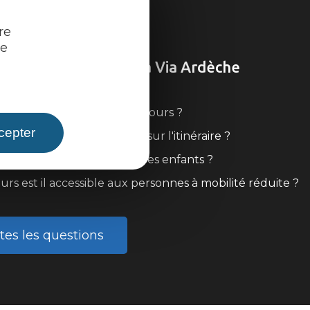
re
re
ons fréquentes sur la Via Ardèche
l une carte détaillée du parcours ?
cepter
louer ou réparer son vélo sur l'itinéraire ?
faire la Via Ardèche avec des enfants ?
urs est il accessible aux personnes à mobilité réduite ?
tes les questions