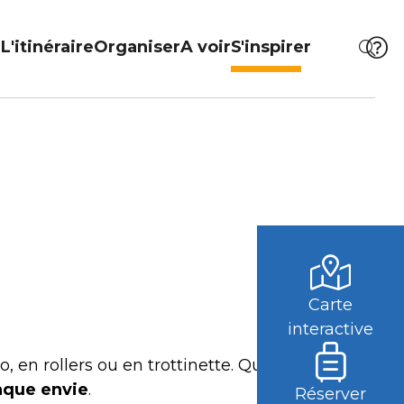
L'itinéraire
Organiser
A voir
S'inspirer
Carte
interactive
, en rollers ou en trottinette. Que ce soit au
aque envie
.
Réserver