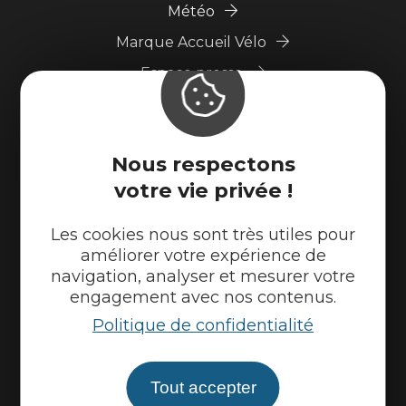
Météo
Marque Accueil Vélo
Espace presse
Espace pro
Partenaires
Nous respectons
votre vie privée !
Les cookies nous sont très utiles pour
améliorer votre expérience de
navigation, analyser et mesurer votre
engagement avec nos contenus.
Politique de confidentialité
Venir sur la Via Ardèche
Tout accepter