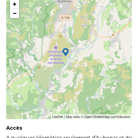
+
−
| Map data ©
Leaflet
OpenStreetMap contributors
Accès
A quelques kilomètres seulement d’Aubenas et de