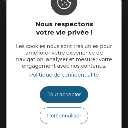
Actualités
Météo
Nous respectons
Marque Accueil Vélo
votre vie privée !
Espace presse
Espace pro
Les cookies nous sont très utiles pour
améliorer votre expérience de
Partenaires
navigation, analyser et mesurer votre
engagement avec nos contenus.
Politique de confidentialité
Tout accepter
Personnaliser