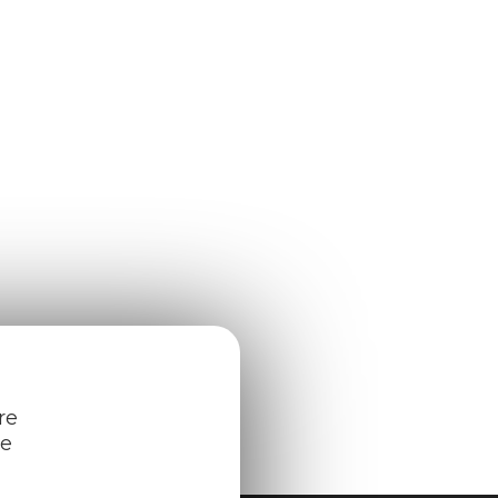
re
re