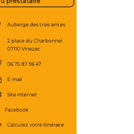
u prestataire
Auberge des trois ami.es
2 place du Charbonnel
07110 Vinezac
06 75 87 96 47
E-mail
Site internet
Facebook
Calculez votre itinéraire