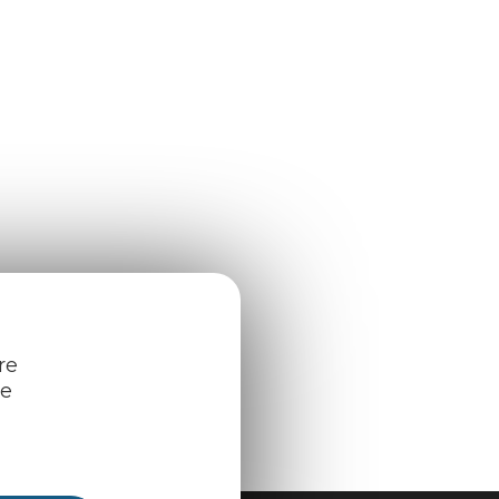
re
re