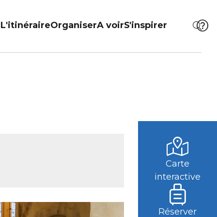
L'itinéraire
Organiser
A voir
S'inspirer
Carte
interactive
Réserver