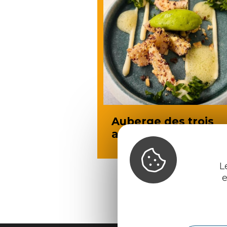
Auberge des trois
ami.es
L
e