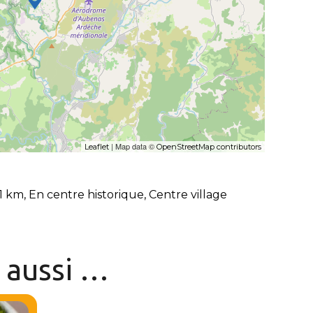
| Map data ©
Leaflet
OpenStreetMap contributors
d’1 km, En centre historique, Centre village
z
aussi …