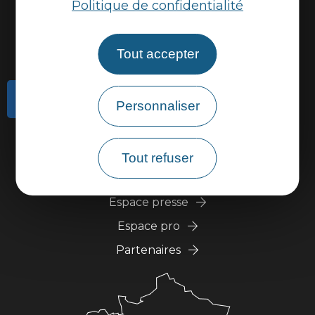
Politique de confidentialité
Tout accepter
Contactez-nous
Personnaliser
Actualités
Météo
Tout refuser
Marque Accueil Vélo
Espace presse
Espace pro
Partenaires