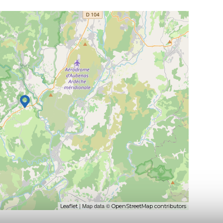
| Map data ©
Leaflet
OpenStreetMap contributors