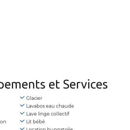
ipements
et Services
Glacier
Lavabos eau chaude
Lave linge collectif
ion
Lit bébé
Location bungatoile