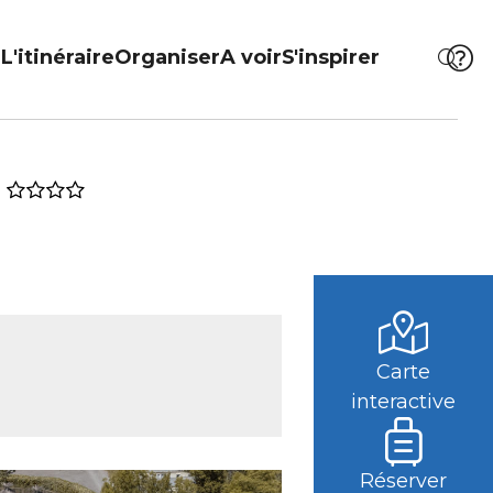
L'itinéraire
Organiser
A voir
S'inspirer
Carte
interactive
Réserver