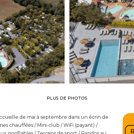
PLUS DE PHOTOS
cueille de mai à septembre dans un écrin de
ines chauffées / Mini-club / WiFi (payant) /
R
eux gonflables / Terrains de sport / Randos au