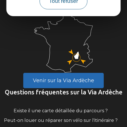
Tout refuser
Partenaires
Venir sur la Via Ardèche
Questions fréquentes sur la Via Ardèche
Existe il une carte détaillée du parcours ?
Peut-on louer ou réparer son vélo sur l'itinéraire ?