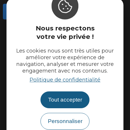
Contactez-nous
Actualités
Nous respectons
Météo
votre vie privée !
Marque Accueil Vélo
Les cookies nous sont très utiles pour
Espace presse
améliorer votre expérience de
navigation, analyser et mesurer votre
Espace pro
engagement avec nos contenus.
Partenaires
Politique de confidentialité
Tout accepter
Personnaliser