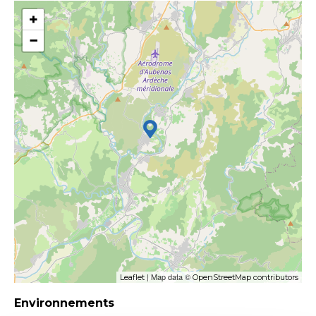
+
−
| Map data ©
Leaflet
OpenStreetMap contributors
Environnements