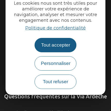
Espace presse
Les cookies nous sont très utiles pour
améliorer votre expérience de
Espace pro
navigation, analyser et mesurer votre
Partenaires
engagement avec nos contenus.
Politique de confidentialité
Tout accepter
Personnaliser
Tout refuser
Venir sur la Via Ardèche
Questions fréquentes sur la Via Ardèche