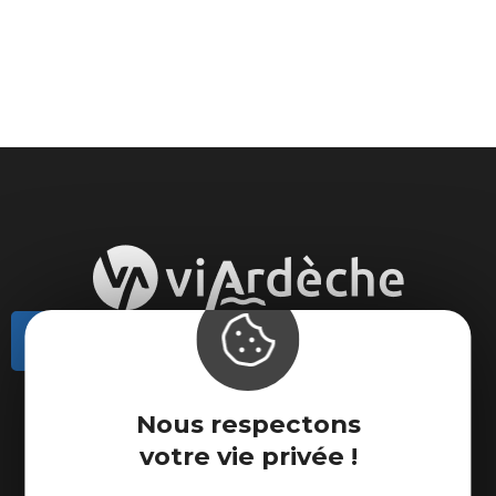
Contactez-nous
Actualités
Nous respectons
Météo
votre vie privée !
Marque Accueil Vélo