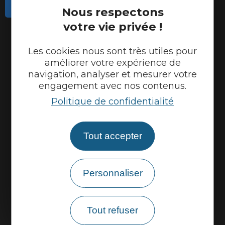
Contactez-nous
Nous respectons
votre vie privée !
Actualités
Météo
Les cookies nous sont très utiles pour
Marque Accueil Vélo
améliorer votre expérience de
navigation, analyser et mesurer votre
Espace presse
engagement avec nos contenus.
Espace pro
Politique de confidentialité
Partenaires
Tout accepter
Personnaliser
Tout refuser