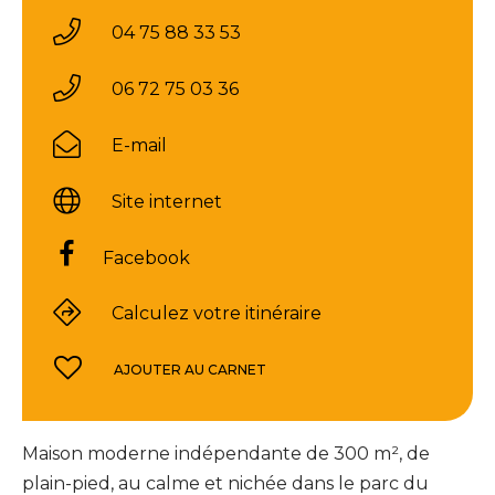
04 75 88 33 53
06 72 75 03 36
E-mail
Site internet
Facebook
Calculez votre itinéraire
AJOUTER AU CARNET
Maison moderne indépendante de 300 m², de
plain-pied, au calme et nichée dans le parc du