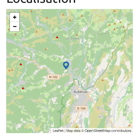
+
−
| Map data ©
Leaflet
OpenStreetMap contributors