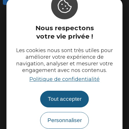
Actualités
Météo
Nous respectons
Marque Accueil Vélo
votre vie privée !
Espace presse
Espace pro
Les cookies nous sont très utiles pour
améliorer votre expérience de
Partenaires
navigation, analyser et mesurer votre
engagement avec nos contenus.
Politique de confidentialité
Tout accepter
Personnaliser