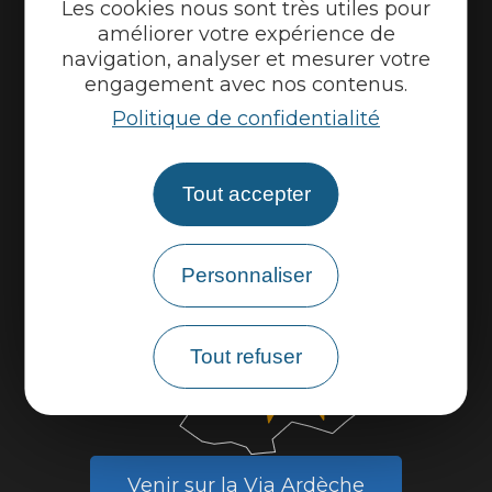
Les cookies nous sont très utiles pour
améliorer votre expérience de
Météo
navigation, analyser et mesurer votre
Marque Accueil Vélo
engagement avec nos contenus.
Espace presse
Politique de confidentialité
Espace pro
Partenaires
Tout accepter
Personnaliser
Tout refuser
Venir sur la Via Ardèche