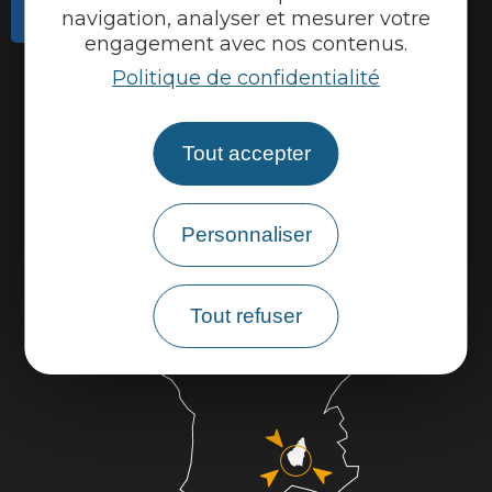
Contactez-nous
navigation, analyser et mesurer votre
engagement avec nos contenus.
Actualités
Politique de confidentialité
Météo
Marque Accueil Vélo
Tout accepter
Espace presse
Espace pro
Personnaliser
Partenaires
Tout refuser