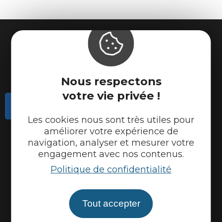
Nous respectons
votre vie privée !
Contactez-nous
Les cookies nous sont très utiles pour
Actualités
améliorer votre expérience de
navigation, analyser et mesurer votre
Météo
engagement avec nos contenus.
Marque Accueil Vélo
Politique de confidentialité
Espace presse
Espace pro
Tout accepter
Partenaires