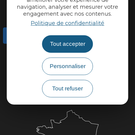
navigation, analyser et mesurer votre
engagement avec nos contenus.
Politique de confidentialité
Contactez-nous
Tout accepter
Actualités
Météo
Personnaliser
Marque Accueil Vélo
Espace presse
Tout refuser
Espace pro
Partenaires