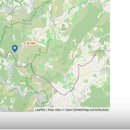
| Map data ©
Leaflet
OpenStreetMap contributors