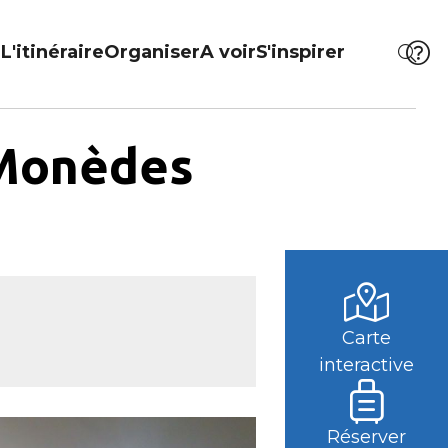
L'itinéraire
Organiser
A voir
S'inspirer
 Monèdes
Carte
interactive
Réserver