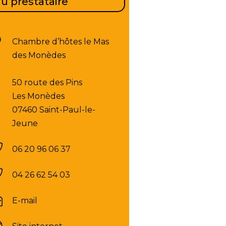
u prestataire
Chambre d’hôtes le Mas
des Monèdes
50 route des Pins
Les Monèdes
07460 Saint-Paul-le-
Jeune
06 20 96 06 37
04 26 62 54 03
E-mail