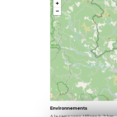
+
−
Environnements
A la campagne, Village à -2 km