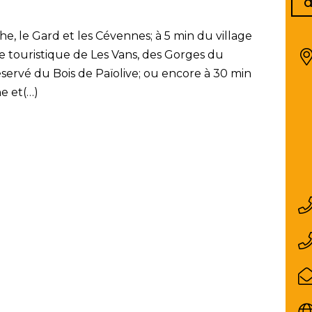
d
e, le Gard et les Cévennes; à 5 min du village
lle touristique de Les Vans, des Gorges du
éservé du Bois de Païolive; ou encore à 30 min
e et(…)