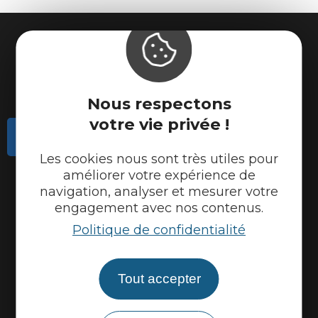
Nous respectons
votre vie privée !
Contactez-nous
Les cookies nous sont très utiles pour
Actualités
améliorer votre expérience de
navigation, analyser et mesurer votre
Météo
engagement avec nos contenus.
Marque Accueil Vélo
Politique de confidentialité
Espace presse
Espace pro
Tout accepter
Partenaires