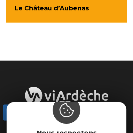
Le Château d’Aubenas
Contactez-nous
Actualités
Nous respectons