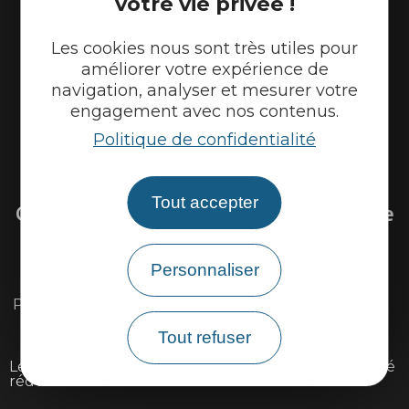
votre vie privée !
Les cookies nous sont très utiles pour
améliorer votre expérience de
navigation, analyser et mesurer votre
engagement avec nos contenus.
Politique de confidentialité
Venir sur la Via Ardèche
Tout accepter
Questions fréquentes sur la Via Ardèche
Personnaliser
Existe il une carte détaillée du parcours ?
Peut-on louer ou réparer son vélo sur l'itinéraire ?
Peut-on faire la Via Ardèche avec des enfants ?
Tout refuser
Le parcours est il accessible aux personnes à mobilité
réduite ?