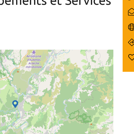
ipements
et Services