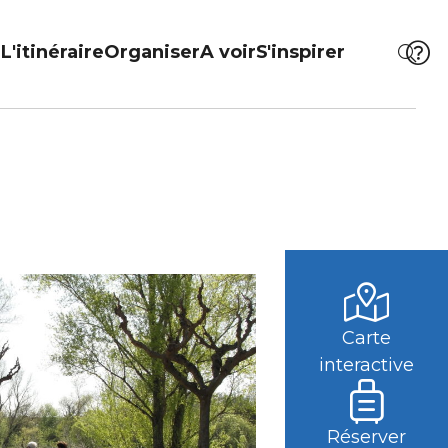
L'itinéraire
Organiser
A voir
S'inspirer
Carte
interactive
Réserver