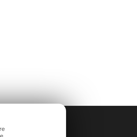
re
re