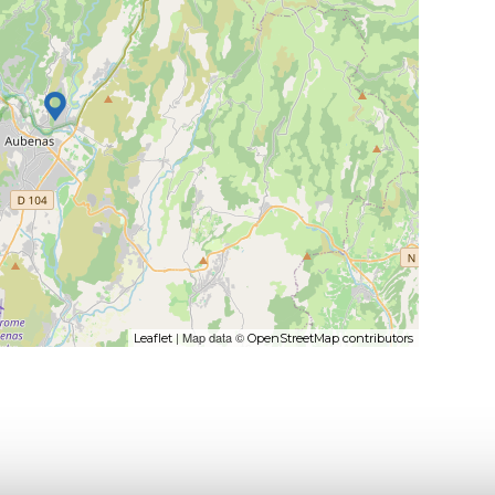
| Map data ©
Leaflet
OpenStreetMap contributors