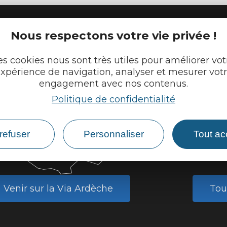
Nous respectons votre vie privée !
es cookies nous sont très utiles pour améliorer vot
Questi
xpérience de navigation, analyser et mesurer vot
engagement avec nos contenus.
Existe i
Politique de confidentialité
Peut-on 
Peut-on 
refuser
Personnaliser
Tout ac
Le parco
Venir sur la Via Ardèche
Tou