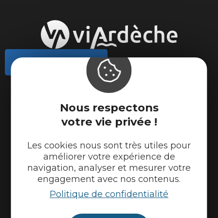
Contactez-nous
Actualités
Météo
Nous respectons
Marque Accueil Vélo
votre vie privée !
Espace presse
Les cookies nous sont très utiles pour
Espace pro
améliorer votre expérience de
Partenaires
navigation, analyser et mesurer votre
engagement avec nos contenus.
Politique de confidentialité