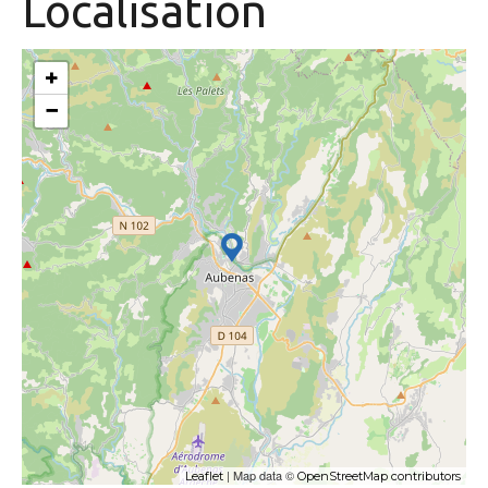
Localisation
+
−
| Map data ©
Leaflet
OpenStreetMap contributors