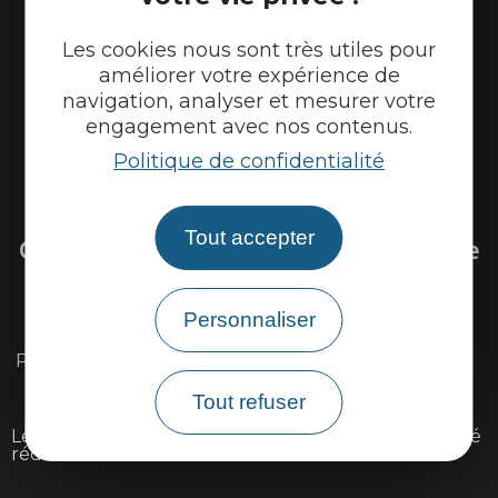
Les cookies nous sont très utiles pour
améliorer votre expérience de
navigation, analyser et mesurer votre
engagement avec nos contenus.
Politique de confidentialité
Venir sur la Via Ardèche
Tout accepter
Questions fréquentes sur la Via Ardèche
Personnaliser
Existe il une carte détaillée du parcours ?
Peut-on louer ou réparer son vélo sur l'itinéraire ?
Peut-on faire la Via Ardèche avec des enfants ?
Tout refuser
Le parcours est il accessible aux personnes à mobilité
réduite ?