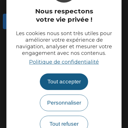
Nous respectons
votre vie privée !
Contactez-nous
Les cookies nous sont très utiles pour
Actualités
améliorer votre expérience de
Météo
navigation, analyser et mesurer votre
engagement avec nos contenus.
Marque Accueil Vélo
Politique de confidentialité
Espace presse
Espace pro
Tout accepter
Partenaires
Personnaliser
Tout refuser