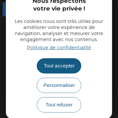
Nous respectons
votre vie privée !
Contactez-nous
Actualités
Les cookies nous sont très utiles pour
améliorer votre expérience de
Météo
navigation, analyser et mesurer votre
Marque Accueil Vélo
engagement avec nos contenus.
Politique de confidentialité
Espace presse
Espace pro
Tout accepter
Partenaires
Personnaliser
Tout refuser