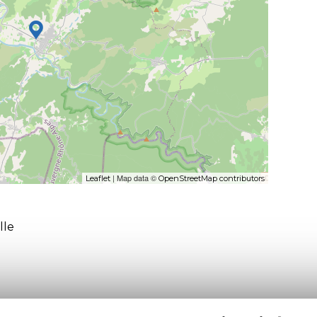
| Map data ©
Leaflet
OpenStreetMap contributors
lle