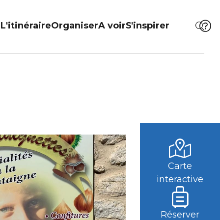
L'itinéraire
Organiser
A voir
S'inspirer
Carte
interactive
Réserver