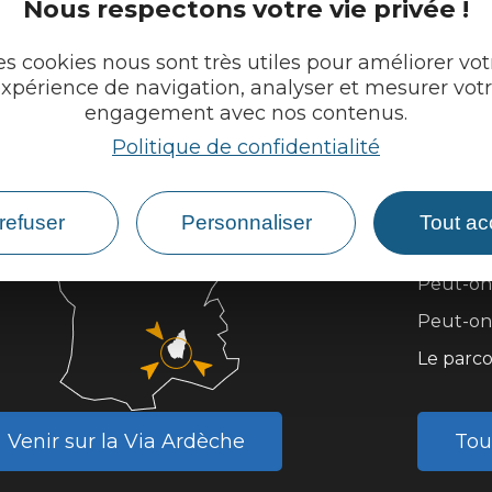
Nous respectons votre vie privée !
es cookies nous sont très utiles pour améliorer vot
xpérience de navigation, analyser et mesurer vot
engagement avec nos contenus.
Politique de confidentialité
Questi
refuser
Personnaliser
Tout ac
Existe i
Peut-on 
Peut-on 
Le parco
Venir sur la Via Ardèche
Tou