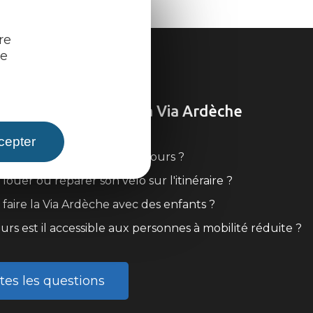
re
re
ons fréquentes sur la Via Ardèche
cepter
l une carte détaillée du parcours ?
louer ou réparer son vélo sur l'itinéraire ?
faire la Via Ardèche avec des enfants ?
urs est il accessible aux personnes à mobilité réduite ?
tes les questions