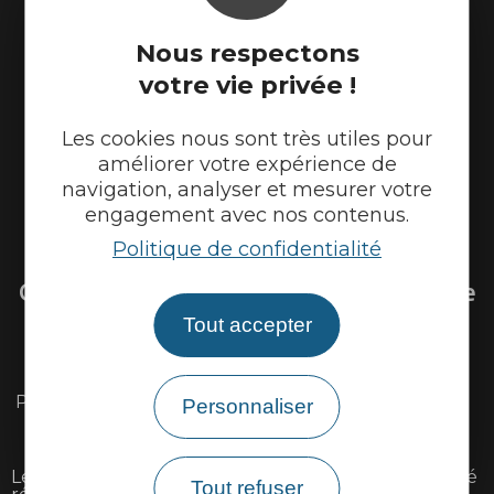
Nous respectons
votre vie privée !
Les cookies nous sont très utiles pour
améliorer votre expérience de
navigation, analyser et mesurer votre
engagement avec nos contenus.
Venir sur la Via Ardèche
Politique de confidentialité
Questions fréquentes sur la Via Ardèche
Tout accepter
Existe il une carte détaillée du parcours ?
Peut-on louer ou réparer son vélo sur l'itinéraire ?
Personnaliser
Peut-on faire la Via Ardèche avec des enfants ?
Le parcours est il accessible aux personnes à mobilité
Tout refuser