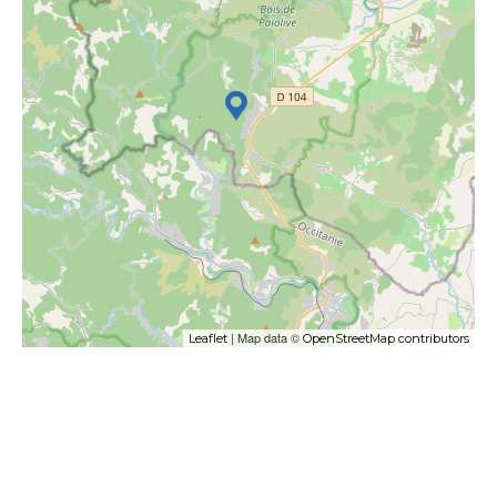
| Map data ©
Leaflet
OpenStreetMap contributors