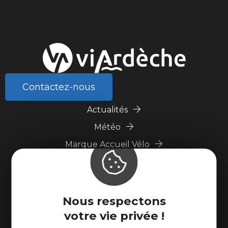
Contactez-nous
Actualités
Météo
Marque Accueil Vélo
Espace presse
Espace pro
Partenaires
Nous respectons
votre vie privée !