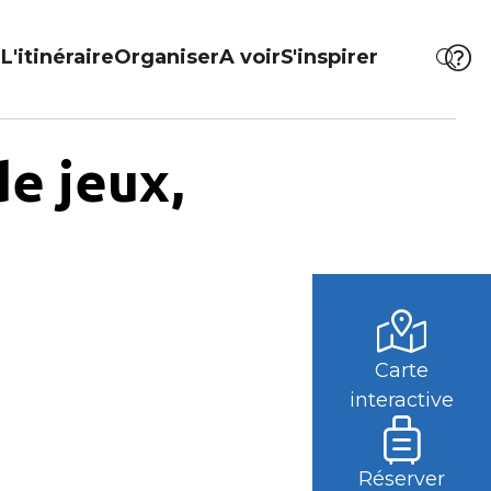
L'itinéraire
Organiser
A voir
S'inspirer
de jeux,
Carte
interactive
Réserver