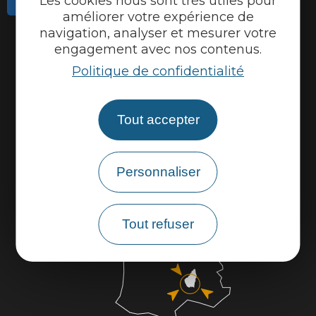
Les cookies nous sont très utiles pour
améliorer votre expérience de
Actualités
navigation, analyser et mesurer votre
engagement avec nos contenus.
Météo
Politique de confidentialité
Marque Accueil Vélo
Espace presse
Tout accepter
Espace pro
Partenaires
Personnaliser
Tout refuser