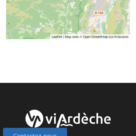
| Map data ©
Leaflet
OpenStreetMap contributors
Contactez-nous