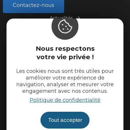
Contactez-nous
Actualités
Météo
Marque Accueil Vélo
Nous respectons
Espace presse
votre vie privée !
Espace pro
Partenaires
Les cookies nous sont très utiles pour
améliorer votre expérience de
navigation, analyser et mesurer votre
engagement avec nos contenus.
Politique de confidentialité
Tout accepter