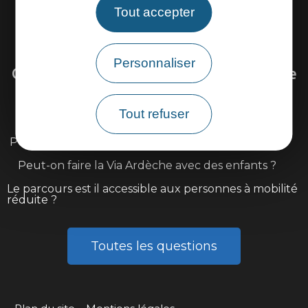
Tout accepter
Venir sur la Via Ardèche
Personnaliser
Questions fréquentes sur la Via Ardèche
Tout refuser
Existe il une carte détaillée du parcours ?
Peut-on louer ou réparer son vélo sur l'itinéraire ?
Peut-on faire la Via Ardèche avec des enfants ?
Le parcours est il accessible aux personnes à mobilité
réduite ?
Toutes les questions