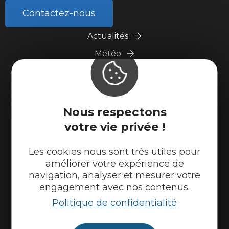
Contactez-nous
Actualités
Météo
Marque Accueil Vélo
Espace presse
Espace pro
Nous respectons
Partenaires
votre vie privée !
Les cookies nous sont très utiles pour
améliorer votre expérience de
navigation, analyser et mesurer votre
engagement avec nos contenus.
Politique de confidentialité