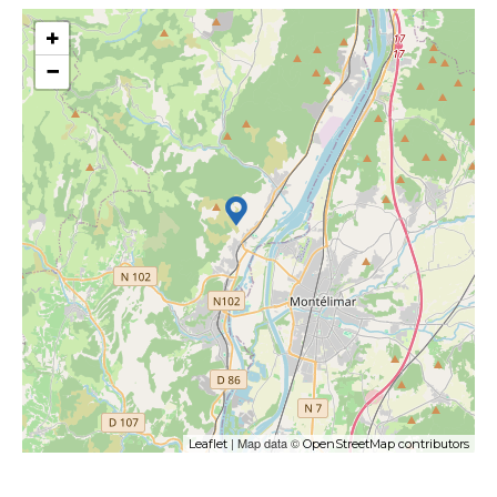
+
−
| Map data ©
Leaflet
OpenStreetMap contributors