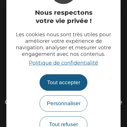
Espace pro
Nous respectons
Partenaires
votre vie privée !
Les cookies nous sont très utiles pour
améliorer votre expérience de
navigation, analyser et mesurer votre
engagement avec nos contenus.
Politique de confidentialité
Tout accepter
Venir sur la Via Ardèche
Questions fréquentes sur la Via Ardèche
Personnaliser
Existe il une carte détaillée du parcours ?
Tout refuser