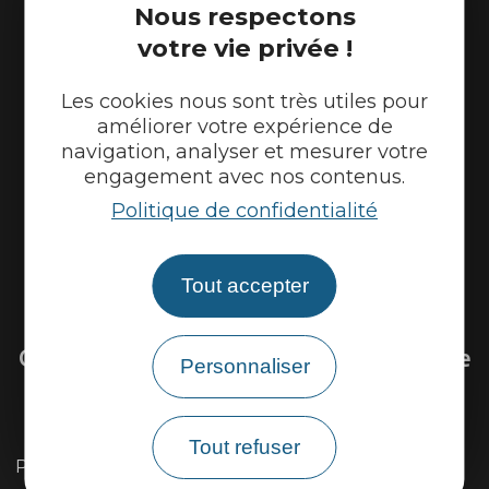
Nous respectons
Partenaires
votre vie privée !
Les cookies nous sont très utiles pour
améliorer votre expérience de
navigation, analyser et mesurer votre
engagement avec nos contenus.
Politique de confidentialité
Tout accepter
Venir sur la Via Ardèche
Questions fréquentes sur la Via Ardèche
Personnaliser
Existe il une carte détaillée du parcours ?
Tout refuser
Peut-on louer ou réparer son vélo sur l'itinéraire ?