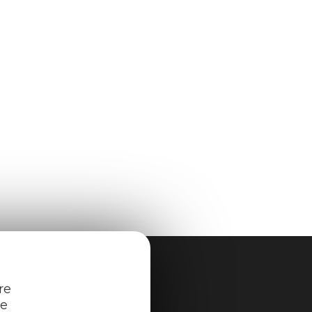
re
re