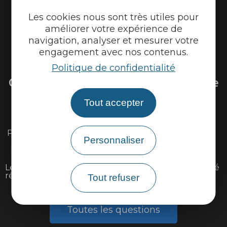
Les cookies nous sont très utiles pour
améliorer votre expérience de
navigation, analyser et mesurer votre
engagement avec nos contenus.
Venir sur la Via Ardèche
Politique de confidentialité
Questions fréquentes sur la Via Ardèche
Tout accepter
Existe il une carte détaillée du parcours ?
Peut-on louer ou réparer son vélo sur l'itinéraire ?
Personnaliser
Peut-on faire la Via Ardèche avec des enfants ?
Le parcours est il accessible aux personnes à mobilité
réduite ?
Tout refuser
Toutes les questions