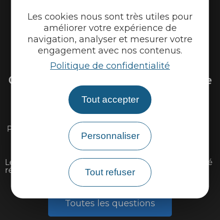
Les cookies nous sont très utiles pour
améliorer votre expérience de
navigation, analyser et mesurer votre
engagement avec nos contenus.
Venir sur la Via Ardèche
Politique de confidentialité
Questions fréquentes sur la Via Ardèche
Tout accepter
Existe il une carte détaillée du parcours ?
Peut-on louer ou réparer son vélo sur l'itinéraire ?
Personnaliser
Peut-on faire la Via Ardèche avec des enfants ?
Le parcours est il accessible aux personnes à mobilité
réduite ?
Tout refuser
Toutes les questions