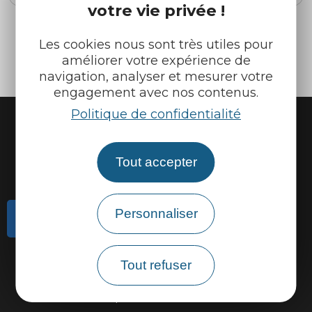
votre vie privée !
Les cookies nous sont très utiles pour
‹
1
2
améliorer votre expérience de
navigation, analyser et mesurer votre
engagement avec nos contenus.
Politique de confidentialité
Tout accepter
Personnaliser
Contactez-nous
Actualités
Tout refuser
Météo
Marque Accueil Vélo