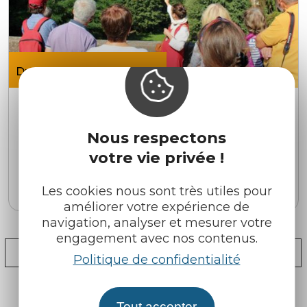
Du jeu. 2 juil. au jeu. 3 sept.
Visite guidée de Largentière
Visite guidée et/ou commentée
Nous respectons
Largentière
votre vie privée !
RÉSERVABLE EN LIGNE
Les cookies nous sont très utiles pour
améliorer votre expérience de
navigation, analyser et mesurer votre
engagement avec nos contenus.
...
...
‹
1
6
7
8
9
10
15
Politique de confidentialité
›
Tout accepter